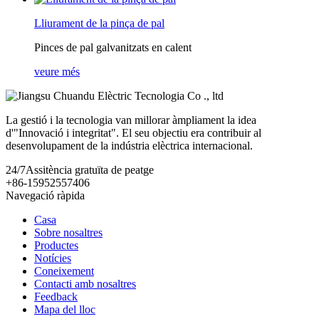
Lliurament de la pinça de pal
Pinces de pal galvanitzats en calent
veure més
La gestió i la tecnologia van millorar àmpliament la idea
d'"Innovació i integritat". El seu objectiu era contribuir al
desenvolupament de la indústria elèctrica internacional.
24/7
Assitència gratuïta de peatge
+86-15952557406
Navegació ràpida
Casa
Sobre nosaltres
Productes
Notícies
Coneixement
Contacti amb nosaltres
Feedback
Mapa del lloc