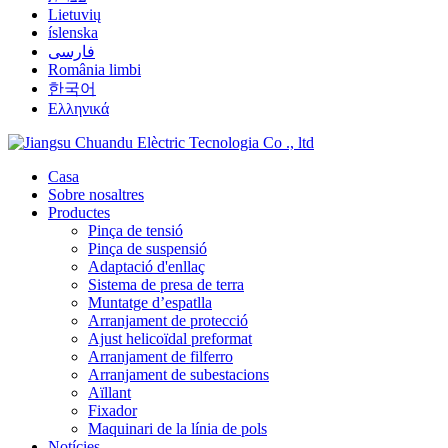
Lietuvių
íslenska
فارسی
România limbi
한국어
Ελληνικά
Casa
Sobre nosaltres
Productes
Pinça de tensió
Pinça de suspensió
Adaptació d'enllaç
Sistema de presa de terra
Muntatge d’espatlla
Arranjament de protecció
Ajust helicoïdal preformat
Arranjament de filferro
Arranjament de subestacions
Aïllant
Fixador
Maquinari de la línia de pols
Notícies