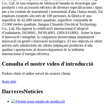
Co., Ltd.
és una empresa de fabricació basada en tecnologia que
produeix i ven accessoris elèctrics de diverses especificacions i tipus
per a les centrals de transmissió i transmissió d'alta i baixa tensió.
Els
empleats existents són més de 100 persones, la fàbrica té una
superfície de 42.000 metres quadrats, superfície construïda de
23.000 metres quadrats.
Jiangsu Chuandu Electrical Technology
Co., Ltd.
Ha superat la certificació internacional d’adopció
d’estàndards, ISO9001, ISO914001, OHSAS18001. Sobre la base
d’innovació i integritat, la companyia desenvolupa àmpliament
innovació en gestió i innovació tecnològica. El seu objectiu és oferir
serveis més satisfactoris als clients mitjançant productes d’alta
qualitat i aportacions al desenvolupament de la indústria
internacional d’energia elèctrica.
Consulta el nostre vídeo d'introducció
Podem oferir el millor servei als nostres clients.
llegir més
Darreres
Notícies