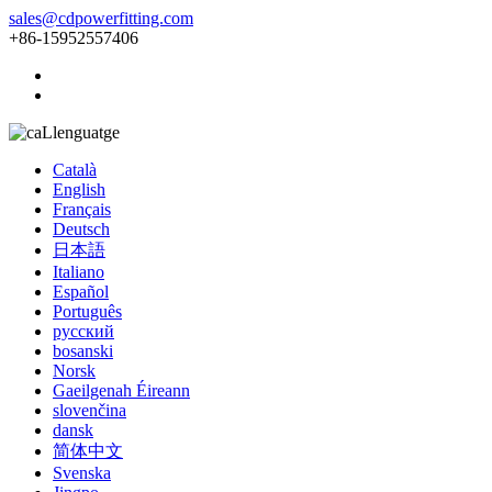
sales@cdpowerfitting.com
+86-15952557406
Llenguatge
Català
English
Français
Deutsch
日本語
Italiano
Español
Português
русский
bosanski
Norsk
Gaeilgenah Éireann
slovenčina
dansk
简体中文
Svenska