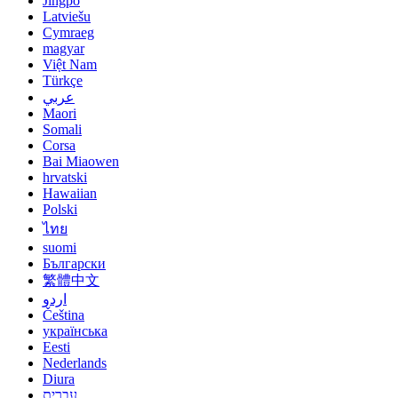
Jingpo
Latviešu
Cymraeg
magyar
Việt Nam
Türkçe
عربي
Maori
Somali
Corsa
Bai Miaowen
hrvatski
Hawaiian
Polski
ไทย
suomi
Български
繁體中文
اردو
Čeština
українська
Eesti
Nederlands
Diura
עברית