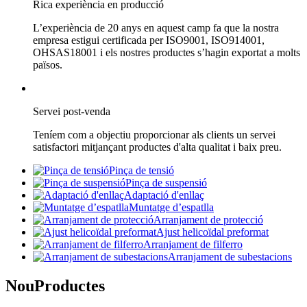
Rica experiència en producció
L’experiència de 20 anys en aquest camp fa que la nostra
empresa estigui certificada per ISO9001, ISO914001,
OHSAS18001 i els nostres productes s’hagin exportat a molts
països.
Servei post-venda
Teníem com a objectiu proporcionar als clients un servei
satisfactori mitjançant productes d'alta qualitat i baix preu.
Pinça de tensió
Pinça de suspensió
Adaptació d'enllaç
Muntatge d’espatlla
Arranjament de protecció
Ajust helicoïdal preformat
Arranjament de filferro
Arranjament de subestacions
Nou
Productes